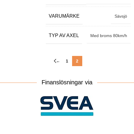
VARUMÄRKE
Sävsjö
TYP AV AXEL
Med broms 80km/h
←
1
2
Finanslösningar via