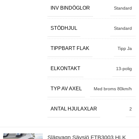
INV BINDÖGLOR
Standard
STÖDHJUL
Standard
TIPPBART FLAK
Tipp Ja
ELKONTAKT
13-polig
TYP AV AXEL
Med broms 80km/h
ANTAL HJULAXLAR
2
Släpvagn Sävsjö FTB3003 HLK