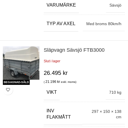
VARUMÄRKE
Sävsjö
TYP AV AXEL
Med broms 80km/h
Släpvagn Sävsjö FTB3000
Slut i lager
26.495
kr
21.196
kr
(
exkl. moms)
BEGAGNAD-SÅLD
VIKT
710 kg
INV
297 × 150 × 138
cm
FLAKMÅTT