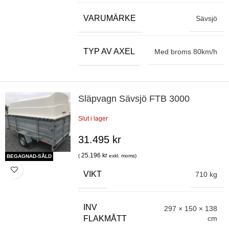
VARUMÄRKE
Sävsjö
TYP AV AXEL
Med broms 80km/h
Släpvagn Sävsjö FTB 3000
Slut i lager
31.495
kr
25.196
kr
(
exkl. moms)
BEGAGNAD-SÅLD
VIKT
710 kg
INV
297 × 150 × 138
cm
FLAKMÅTT