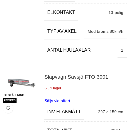
ELKONTAKT
13-polig
TYP AV AXEL
Med broms 80km/h
ANTAL HJULAXLAR
1
Släpvagn Sävsjö FTO 3001
Slut i lager
BESTÄLLNING
Säljs via offert
PROFFS
INV FLAKMÅTT
297 × 150 cm