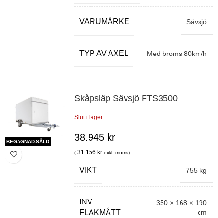
VARUMÄRKE
Sävsjö
TYP AV AXEL
Med broms 80km/h
Skåpsläp Sävsjö FTS3500
Slut i lager
38.945
kr
BEGAGNAD-SÅLD
31.156
kr
(
exkl. moms)
VIKT
755 kg
INV
350 × 168 × 190
cm
FLAKMÅTT