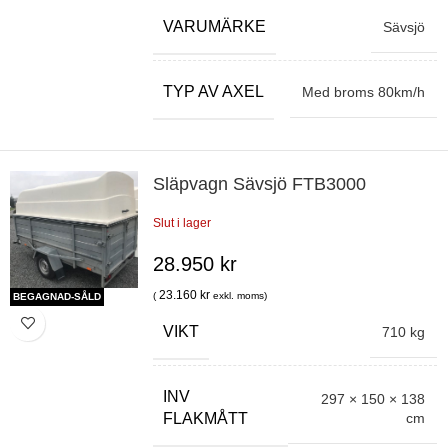
VARUMÄRKE
Sävsjö
TYP AV AXEL
Med broms 80km/h
Släpvagn Sävsjö FTB3000
Slut i lager
28.950
kr
23.160
kr
(
exkl. moms)
BEGAGNAD-SÅLD
VIKT
710 kg
INV
297 × 150 × 138
cm
FLAKMÅTT