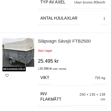
TYP AV AXEL
Utan broms 80km/h
ANTAL HJULAXLAR
1
Släpvagn Sävsjö FTB2500
Slut i lager
25.495
kr
20.396
kr
(
exkl. moms)
BEGAGNAD-SÅLD
VIKT
755 kg
INV
250 × 135 × 138
cm
FLAKMÅTT