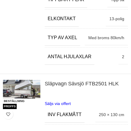
ELKONTAKT
13-polig
TYP AV AXEL
Med broms 80km/h
ANTAL HJULAXLAR
2
Släpvagn Sävsjö FTB2501 HLK
BESTÄLLNING
Säljs via offert
PROFFS
INV FLAKMÅTT
250 × 130 cm