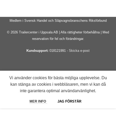
Medlem i Svensk Handel och Släpvagnsbranschens Riksförbund
© 2026 Trailercenter i Uppsala AB | Alla rättigheter förbehållna | Med
reservation för fel och förändringar.
Kundsupport:
018121991 -
Skicka e-post
Vi använder cookies för bästa möjliga upplevelse. Du
kan stänga av cookies i webbläsaren, men vi kan då
inte garantera optimal användarvänlighet.
MER INFO
JAG FÖRSTÅR