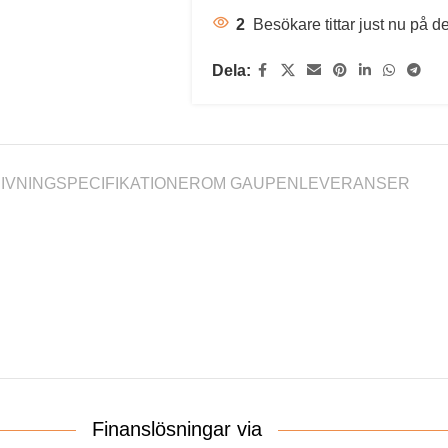
2
Besökare tittar just nu på d
Dela:
IVNING
SPECIFIKATIONER
OM GAUPEN
LEVERANSER
Finanslösningar via