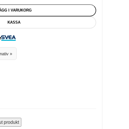
ÄGG I VARUKORG
KASSA
nativ »
ut produkt