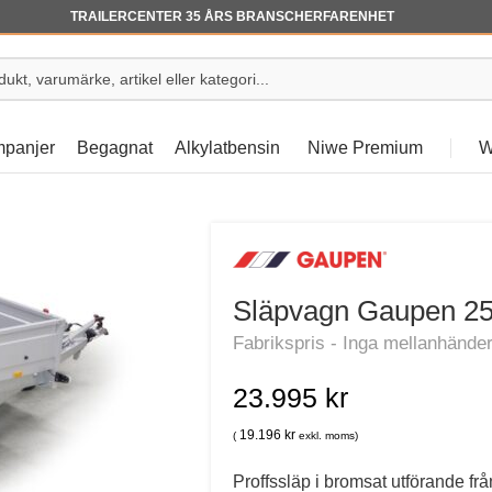
TRAILERCENTER 35 ÅRS BRANSCHERFARENHET
panjer
Begagnat
Alkylatbensin
Niwe Premium
W
Släpvagn Gaupen 2
23.995
kr
19.196
kr
(
exkl. moms)
Proffssläp i bromsat utförande fr