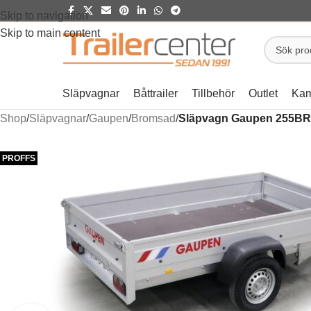
Skip to navigation
Skip to main content
Släpvagnar
Båttrailer
Tillbehör
Outlet
Kam
Shop
/
Släpvagnar
/
Gaupen
/
Bromsad
/
Släpvagn Gaupen 255BR
PROFFS