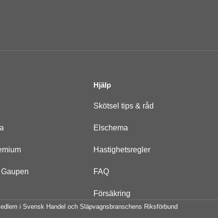
Hjälp
Skötsel tips & råd
na
Elschema
remium
Hastighetsregler
er Gaupen
FAQ
Försäkring
edlem i Svensk Handel och Släpvagnsbranschens Riksförbund