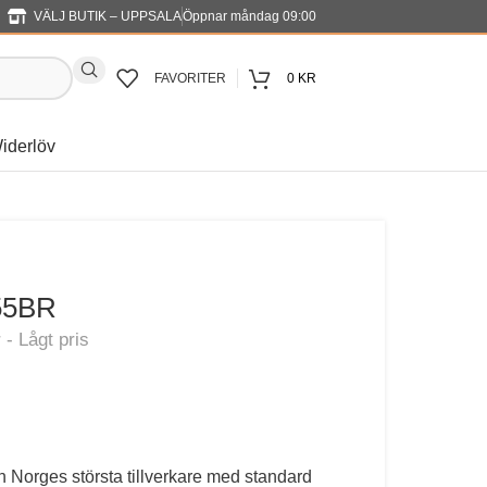
VÄLJ BUTIK – UPPSALA
Öppnar måndag 09:00
FAVORITER
0
KR
iderlöv
55BR
ån Norges största tillverkare med standard