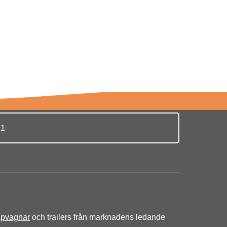
91
äpvagnar
och trailers från marknadens ledande