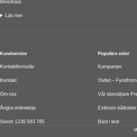
tillverkare.
Läs mer
Kundservice
Populära sidor
Kontaktformulär
Kampanjer
Kontakt
Outlet – Fyndhör
Om oss
Vår storsäljare P
Ångra onlineköp
Exklusiv båttrail
Swish 1236 583 785
Bäst i test
M