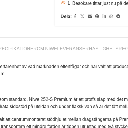
1
Besökare tittar just nu på d
Dela:
PECIFIKATIONER
OM NIWE
LEVERANSER
HASTIGHETSRE
stor erfarenhet av vad marknaden efterfrågar och har valt att p
um.
som standard. Niwe 252-S Premium är ett proffs släp med det m
ta sidostöd på utsidan och under flakskivan så är det tätt mellan
alt att centrummonterat stödhjulet mellan dragstängerna på Prem
t transportera ett mindre fordon är tippen utrustad med två st