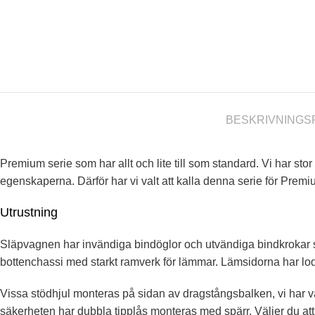
BESKRIVNING
S
Premium serie som har allt och lite till som standard. Vi har 
egenskaperna. Därför har vi valt att kalla denna serie för Premi
Utrustning
Släpvagnen har invändiga bindöglor och utvändiga bindkrokar 
bottenchassi med starkt ramverk för lämmar. Lämsidorna har lodrä
Vissa stödhjul monteras på sidan av dragstångsbalken, vi har v
säkerheten har dubbla tipplås monteras med spärr. Väljer du at