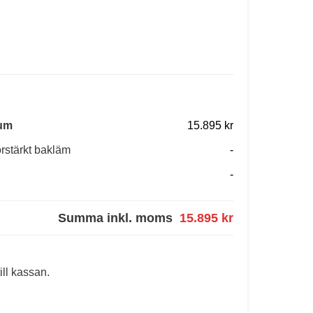
ium
15.895 kr
örstärkt bakläm
-
-
Summa inkl. moms
15.895 kr
ill kassan.