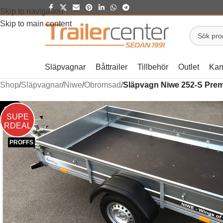
Skip to navigation
Skip to main content
Släpvagnar
Båttrailer
Tillbehör
Outlet
Kam
Shop
/
Släpvagnar
/
Niwe
/
Obromsad
/
Släpvagn Niwe 252-S Pre
26%
SUPE
rabatt
RDEAL
PROFFS