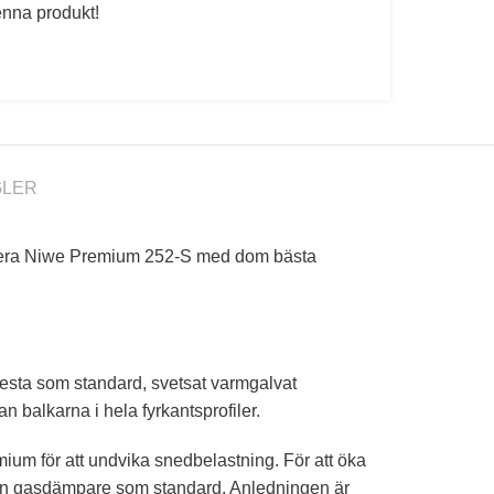
enna produkt!
GLER
roducera Niwe Premium 252-S med dom bästa
esta som standard, svetsat varmgalvat
 balkarna i hela fyrkantsprofiler.
ium för att undvika snedbelastning. För att öka
ycken gasdämpare som standard. Anledningen är