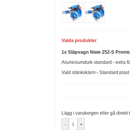
1x
Släpvagn Niwe 252-S Prem
Aluminiumdurk standard
-
extra f
Vald stänkskärm
-
Standard plast
Lägg i varukorgen eller gå direkt t
-
+