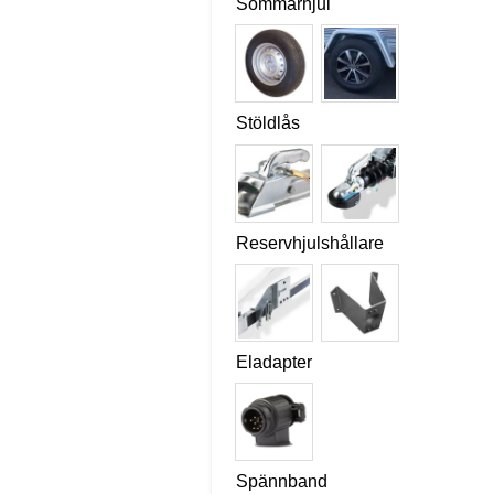
Sommarhjul
Stöldlås
Reservhjulshållare
Eladapter
Spännband