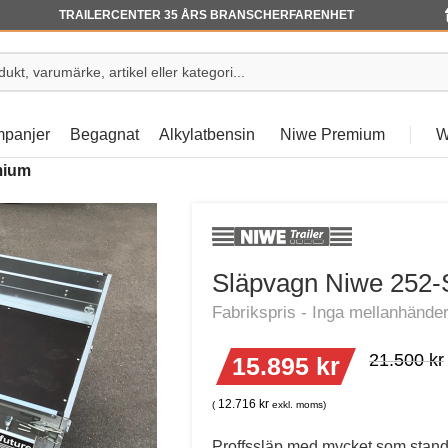
TRAILERCENTER 35 ÅRS BRANSCHERFARENHET
panjer
Begagnat
Alkylatbensin
Niwe Premium
W
mium
Släpvagn Niwe 252
21.500
kr
15.895
kr
12.716
kr
(
exkl. moms)
Proffssläp med mycket som standa