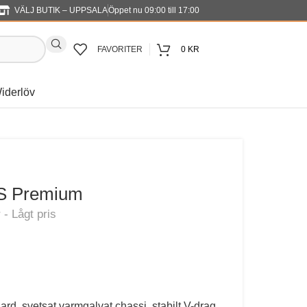
VÄLJ BUTIK – UPPSALA
Öppet nu 09:00 till 17:00
FAVORITER
0
KR
iderlöv
-S Premium
rd, svetsat varmgalvat chassi, stabilt V-drag