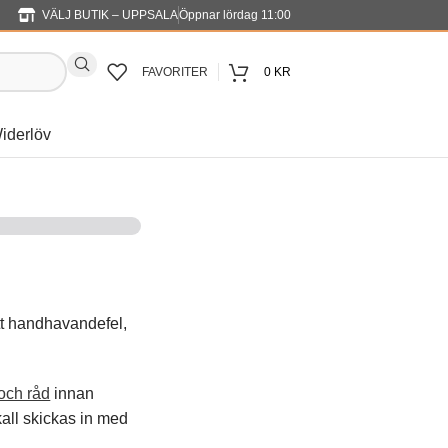
VÄLJ BUTIK – UPPSALA
Öppnar lördag 11:00
FAVORITER
0
KR
iderlöv
ett handhavandefel,
 och råd
innan
kall skickas in med