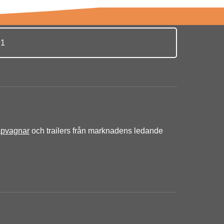
91
äpvagnar
och trailers från marknadens ledande