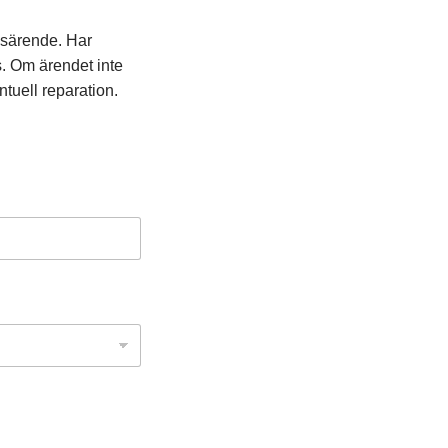
nsärende. Har
s. Om ärendet inte
ntuell reparation.