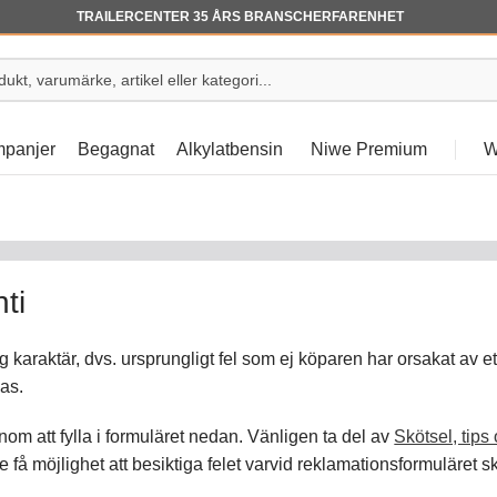
TRAILERCENTER 35 ÅRS BRANSCHERFARENHET
panjer
Begagnat
Alkylatbensin
Niwe Premium
W
ti
g karaktär, dvs. ursprungligt fel som ej köparen har orsakat av 
as.
om att fylla i formuläret nedan. Vänligen ta del av
Skötsel, tips
 få möjlighet att besiktiga felet varvid reklamationsformuläret s