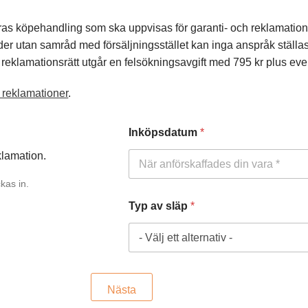
odras köpehandling som ska uppvisas för garanti- och reklamatio
er utan samråd med försäljningsstället kan inga anspråk ställa
r reklamationsrätt utgår en felsökningsavgift med 795 kr plus eve
 reklamationer
.
Inköpsdatum
*
klamation.
kas in.
Typ av släp
*
Nästa