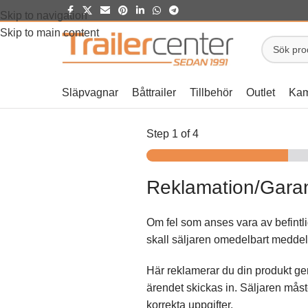
Skip to navigation
Skip to main content
Släpvagnar
Båttrailer
Tillbehör
Outlet
Kam
Step
1
of 4
Reklamation/Garan
Om fel som anses vara av befintli
skall säljaren omedelbart meddel
Här reklamerar du din produkt gen
ärendet skickas in. Säljaren måste
korrekta uppgifter.