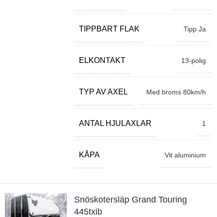
TIPPBART FLAK
Tipp Ja
ELKONTAKT
13-polig
TYP AV AXEL
Med broms 80km/h
ANTAL HJULAXLAR
1
KÅPA
Vit aluminium
Snöskotersläp Grand Touring
445txib