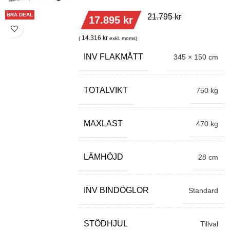
BRA DEAL
21.795
kr
17.895
kr
14.316
kr
(
exkl. moms)
INV FLAKMÅTT
345 × 150 cm
TOTALVIKT
750 kg
MAXLAST
470 kg
LÄMHÖJD
28 cm
INV BINDÖGLOR
Standard
STÖDHJUL
Tillval