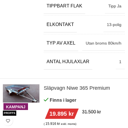
TIPPBART FLAK
Tipp Ja
ELKONTAKT
13-polig
TYP AV AXEL
Utan broms 80km/h
ANTAL HJULAXLAR
1
Släpvagn Niwe 365 Premium
Finns i lager
KAMPANJ
31.500
kr
19.895
kr
PROFFS
15.916
kr
(
exkl. moms)