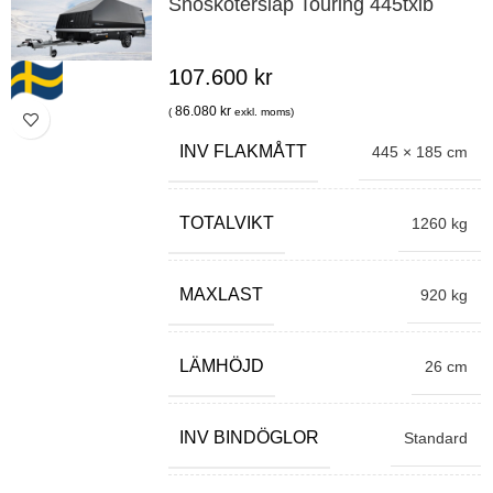
Snöskotersläp Touring 445txib
107.600
kr
86.080
kr
(
exkl. moms)
INV FLAKMÅTT
445 × 185 cm
TOTALVIKT
1260 kg
MAXLAST
920 kg
LÄMHÖJD
26 cm
INV BINDÖGLOR
Standard