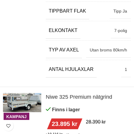
TIPPBART FLAK
Tipp Ja
ELKONTAKT
7-polig
TYP AV AXEL
Utan broms 80km/h
ANTAL HJULAXLAR
1
Niwe 325 Premium nätgrind
Finns i lager
KAMPANJ
28.390
kr
23.895
kr