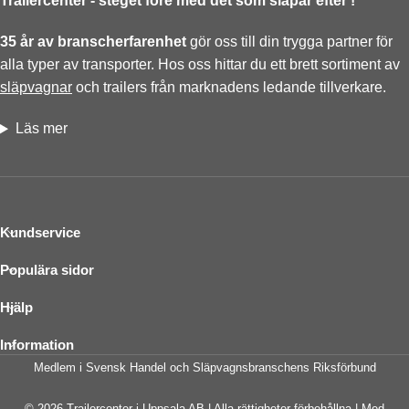
Trailercenter - steget före med det som släpar efter !
35 år av branscherfarenhet
gör oss till din trygga partner för
alla typer av transporter. Hos oss hittar du ett brett sortiment av
släpvagnar
och trailers från marknadens ledande tillverkare.
Läs mer
Kundservice
Populära sidor
Hjälp
Information
Medlem i Svensk Handel och Släpvagnsbranschens Riksförbund
© 2026 Trailercenter i Uppsala AB | Alla rättigheter förbehållna | Med