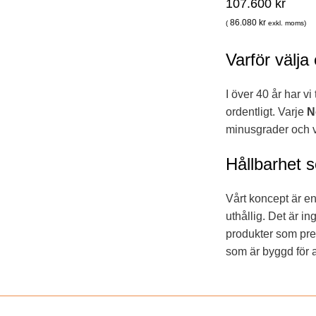
107.600
kr
86.080
kr
(
exkl. moms)
Varför välja
I över 40 år har v
ordentligt. Varje
N
minusgrader och v
Hållbarhet s
Vårt koncept är e
uthållig. Det är i
produkter som prest
som är byggd för at