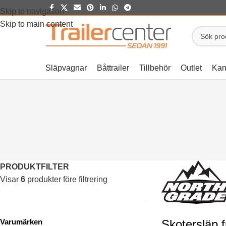
Skip to navigation
Skip to main content
Släpvagnar
Båttrailer
Tillbehör
Outlet
Kam
PRODUKTFILTER
Visar
6
produkter före filtrering
Varumärken
Skotersläp 