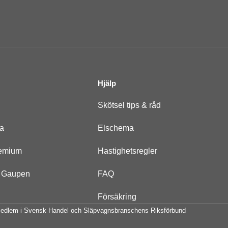
Hjälp
Skötsel tips & råd
na
Elschema
remium
Hastighetsregler
er Gaupen
FAQ
Försäkring
edlem i Svensk Handel och Släpvagnsbranschens Riksförbund