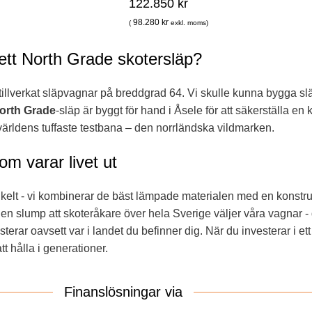
122.850
kr
98.280
kr
(
exkl. moms)
 ett North Grade skotersläp?
i tillverkat släpvagnar på breddgrad 64. Vi skulle kunna bygga sl
orth Grade
-släp är byggt för hand i Åsele för att säkerställa en
ärldens tuffaste testbana – den norrländska vildmarken.
om varar livet ut
nkelt - vi kombinerar de bäst lämpade materialen med en konstru
ngen slump att skoteråkare över hela Sverige väljer våra vagnar 
erar oavsett var i landet du befinner dig. När du investerar i ett
t hålla i generationer.
Finanslösningar via