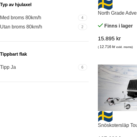
Typ av hjulaxel
North Grade Adve
Med broms 80km/h
4
Finns i lager
Utan broms 80km/h
2
15.895
kr
12.716
kr
(
exkl. moms)
Tippbart flak
Tipp Ja
6
Snöskotersläp Tou