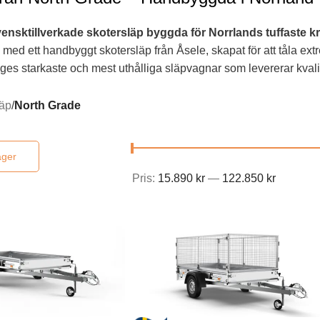
ensktillverkade skotersläp byggda för Norrlands tuffaste kr
med ett handbyggt skotersläp från Åsele, skapat för att tåla ext
ges starkaste och mest uthålliga släpvagnar som levererar kvalitet 
läp
/
North Grade
Pris:
15.890 kr
—
122.850 kr