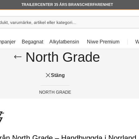
TRAILERCENTER 35 ÅRS BRANSCHERFARENHET
panjer
Begagnat
Alkylatbensin
Niwe Premium
W
North Grade
Stäng
NORTH GRADE
från North Grade – Handbyggda i Norrland