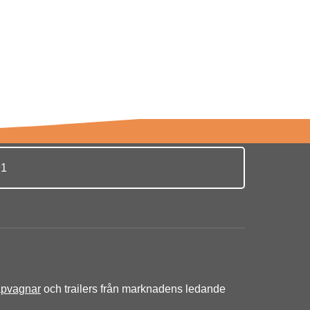
91
äpvagnar
och trailers från marknadens ledande