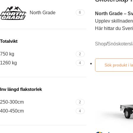
North Grade
6
North Grade – Sv
Upplev skillnaden 
Här hittar du Sveri
Totalvikt
Shop
/
Snöskoters
750 kg
2
1260 kg
4
Inv längd flakstorlek
250-300cm
2
400-450cm
4