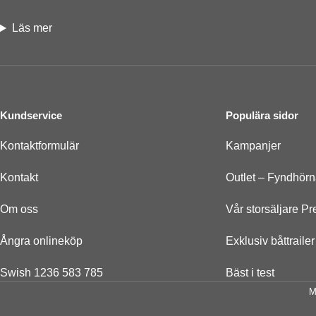
Läs mer
Kundservice
Populära sidor
Kontaktformulär
Kampanjer
Kontakt
Outlet – Fyndhör
Om oss
Vår storsäljare P
Ångra onlineköp
Exklusiv båttrail
Swish 1236 583 785
Bäst i test
M