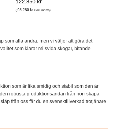
122.850
kr
98.280
kr
(
exkl. moms)
äp som alla andra, men vi väljer att göra det
 kvalitet som klarar milsvida skogar, bitande
ktion som är lika smidig och stabil som den är
- den robusta produktionsandan från norr skapar
 släp från oss får du en svensktillverkad trotjänare