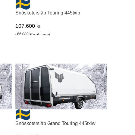
Snöskotersläp Touring 445txib
107.600
kr
86.080
kr
(
exkl. moms)
b
Snöskotersläp Grand Touring 445txiw