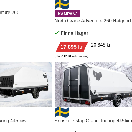
nture 260
KAMPANJ
North Grade Adventure 260 Nätgrind
Finns i lager
20.345
kr
17.895
kr
14.316
kr
(
exkl. moms)
ring 445txiw
Snöskotersläp Grand Touring 445txi