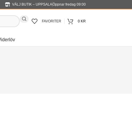
VÄLJ BUTIK – UPPSALA
Öppnar fredag 09:00
FAVORITER
0
KR
iderlöv