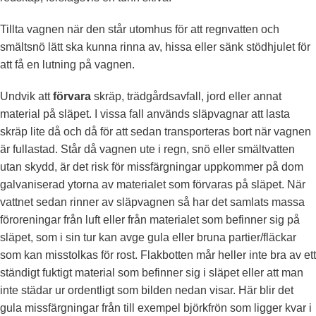
Tillta vagnen när den står utomhus för att regnvatten och
smältsnö lätt ska kunna rinna av, hissa eller sänk stödhjulet för
att få en lutning på vagnen.
Undvik att
förvara
skräp, trädgårdsavfall, jord eller annat
material på släpet. I vissa fall används släpvagnar att lasta
skräp lite då och då för att sedan transporteras bort när vagnen
är fullastad. Står då vagnen ute i regn, snö eller smältvatten
utan skydd, är det risk för missfärgningar uppkommer på dom
galvaniserad ytorna av materialet som förvaras på släpet. När
vattnet sedan rinner av släpvagnen så har det samlats massa
föroreningar från luft eller från materialet som befinner sig på
släpet, som i sin tur kan avge gula eller bruna partier/fläckar
som kan misstolkas för rost. Flakbotten mår heller inte bra av ett
ständigt fuktigt material som befinner sig i släpet eller att man
inte städar ur ordentligt som bilden nedan visar. Här blir det
gula missfärgningar från till exempel björkfrön som ligger kvar i