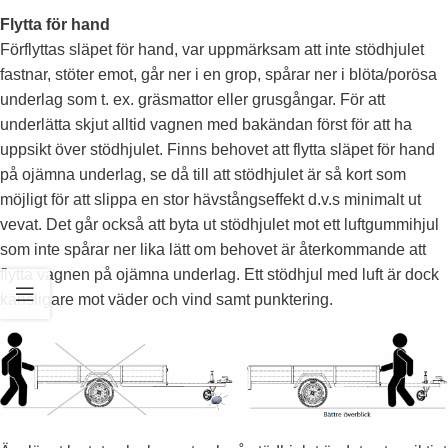
Flytta för hand
Förflyttas släpet för hand, var uppmärksam att inte stödhjulet
fastnar, stöter emot, går ner i en grop, spårar ner i blöta/porösa
underlag som t. ex. gräsmattor eller grusgångar. För att
underlätta skjut alltid vagnen med bakändan först för att ha
uppsikt över stödhjulet. Finns behovet att flytta släpet för hand
på ojämna underlag, se då till att stödhjulet är så kort som
möjligt för att slippa en stor hävstångseffekt d.v.s minimalt ut
vevat. Det går också att byta ut stödhjulet mot ett luftgummihjul
som inte spårar ner lika lätt om behovet är återkommande att
flytta vagnen på ojämna underlag. Ett stödhjul med luft är dock
känsligare mot väder och vind samt punktering.