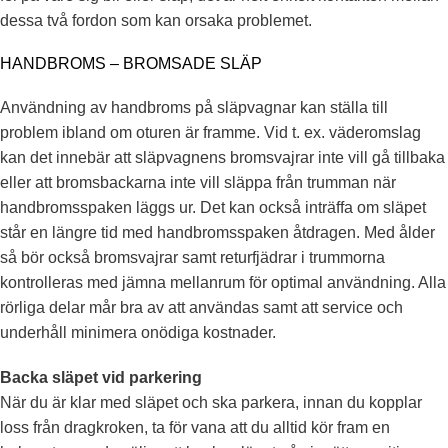
dessa två fordon som kan orsaka problemet.
HANDBROMS – BROMSADE SLÄP
Användning av handbroms på släpvagnar kan ställa till
problem ibland om oturen är framme. Vid t. ex. väderomslag
kan det innebär att släpvagnens bromsvajrar inte vill gå tillbaka
eller att bromsbackarna inte vill släppa från trumman när
handbromsspaken läggs ur. Det kan också inträffa om släpet
står en längre tid med handbromsspaken åtdragen. Med ålder
så bör också bromsvajrar samt returfjädrar i trummorna
kontrolleras med jämna mellanrum för optimal användning. Alla
rörliga delar mår bra av att användas samt att service och
underhåll minimera onödiga kostnader.
Backa släpet vid parkering
När du är klar med släpet och ska parkera, innan du kopplar
loss från dragkroken, ta för vana att du alltid kör fram en