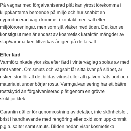
På vagnar med förgalvaniserad plåt kan ytrost förekomma i
klippkanterna beroende på miljö och hur snabbt en
nyproducerad vagn kommer i kontakt med salt eller
miljöföroreningar, men som självläker med tiden. Det kan se
konstigt ut men är endast av kosmetisk karaktär, mängder av
släp/varumärken tillverkas årligen på detta sätt.
Efter färd
Varmförzinkade ytor ska efter färd i vinterväglag spolas av med
rent vatten. Om smuts och vägsalt får sitta kvar på släpet, är
risken stor för att det bildas vitrost eller att galven fräts bort och
materialet under börjar rosta. Varmgalvanisering har ett bättre
rostskydd än förgalvaniserad plåt genom en grövre
skikttjocklek.
Garantin gäller för genomrostning av detaljer, inte skönhetsfel,
brist i handhavande med rengöring eller oxid som uppkommit
p.g.a. salter samt smuts. Bilden nedan visar kosmetiska