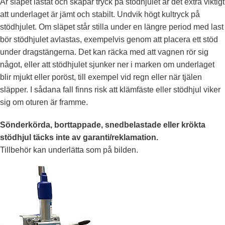
Är släpet lastat och skapar tryck på stödhjulet är det extra viktigt
att underlaget är jämt och stabilt. Undvik högt kultryck på
stödhjulet. Om släpet står stilla under en längre period med last
bör stödhjulet avlastas, exempelvis genom att placera ett stöd
under dragstängerna. Det kan räcka med att vagnen rör sig
något, eller att stödhjulet sjunker ner i marken om underlaget
blir mjukt eller poröst, till exempel vid regn eller när tjälen
släpper. I sådana fall finns risk att klämfäste eller stödhjul viker
sig om oturen är framme.
Sönderkörda, borttappade, snedbelastade eller krökta
stödhjul täcks inte av garanti/reklamation.
Tillbehör kan underlätta som på bilden.