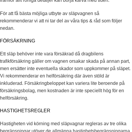
framför allt rörliga detaljer kan börja kärva med tiden.
För att få bästa möjliga utbyte av släpvagnen så
rekommenderar vi att ni tar del av våra tips & råd som följer
nedan.
FÖRSÄKRNING
Ett släp behöver inte vara försäkrad då dragbilens
trafikförsäkring gäller om vagnen orsakar skada på annan part,
men ersätter inte eventuella skador som uppkommer på släpet.
Vi rekommenderar en helförsäkring där även stöld är
inkluderad. Försäkringbeloppet kan variera lite beroende på
försäkringsbolag, men kostnaden är inte speciellt hög för en
helförsäkring.
HASTIGHETSREGLER
Hastigheten vid körning med släpvagnar regleras av tre olika
begränsningar utöver de allmänna hastighetsbegränsningarna