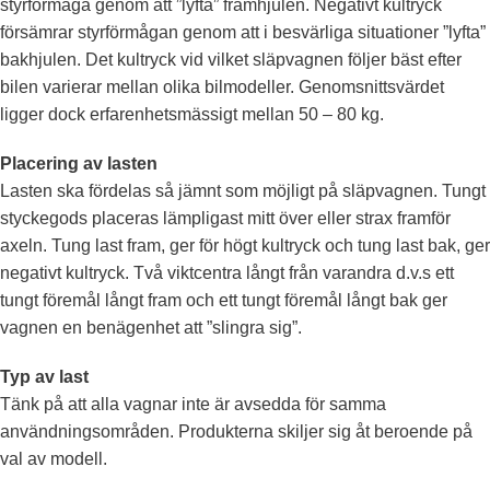
styrförmåga genom att ”lyfta” framhjulen. Negativt kultryck
försämrar styrförmågan genom att i besvärliga situationer ”lyfta”
bakhjulen. Det kultryck vid vilket släpvagnen följer bäst efter
bilen varierar mellan olika bilmodeller. Genomsnittsvärdet
ligger dock erfarenhetsmässigt mellan 50 – 80 kg.
Placering av lasten
Lasten ska fördelas så jämnt som möjligt på släpvagnen. Tungt
styckegods placeras lämpligast mitt över eller strax framför
axeln. Tung last fram, ger för högt kultryck och tung last bak, ger
negativt kultryck. Två viktcentra långt från varandra d.v.s ett
tungt föremål långt fram och ett tungt föremål långt bak ger
vagnen en benägenhet att ”slingra sig”.
Typ av last
Tänk på att alla vagnar inte är avsedda för samma
användningsområden. Produkterna skiljer sig åt beroende på
val av modell.