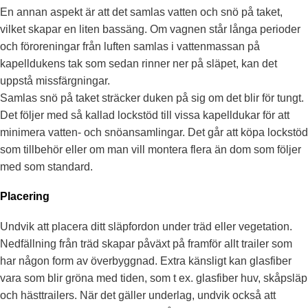
En annan aspekt är att det samlas vatten och snö på taket,
vilket skapar en liten bassäng. Om vagnen står långa perioder
och föroreningar från luften samlas i vattenmassan på
kapelldukens tak som sedan rinner ner på släpet, kan det
uppstå missfärgningar.
Samlas snö på taket sträcker duken på sig om det blir för tungt.
Det följer med så kallad lockstöd till vissa kapelldukar för att
minimera vatten- och snöansamlingar. Det går att köpa lockstöd
som tillbehör eller om man vill montera flera än dom som följer
med som standard.
Placering
Undvik att placera ditt släpfordon under träd eller vegetation.
Nedfällning från träd skapar påväxt på framför allt trailer som
har någon form av överbyggnad. Extra känsligt kan glasfiber
vara som blir gröna med tiden, som t ex. glasfiber huv, skåpsläp
och hästtrailers. När det gäller underlag, undvik också att