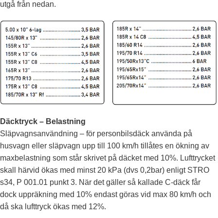
utgå från nedan.
Däcktryck – Belastning
Släpvagnsanvändning – för personbilsdäck använda på
husvagn eller släpvagn upp till 100 km/h tillåtes en ökning av
maxbelastning som står skrivet på däcket med 10%. Lufttrycket
skall härvid ökas med minst 20 kPa (dvs 0,2bar) enligt STRO
s34, P 001.01 punkt 3. När det gäller så kallade C-däck får
dock uppräkning med 10% endast göras vid max 80 km/h och
då ska lufttryck ökas med 12%.