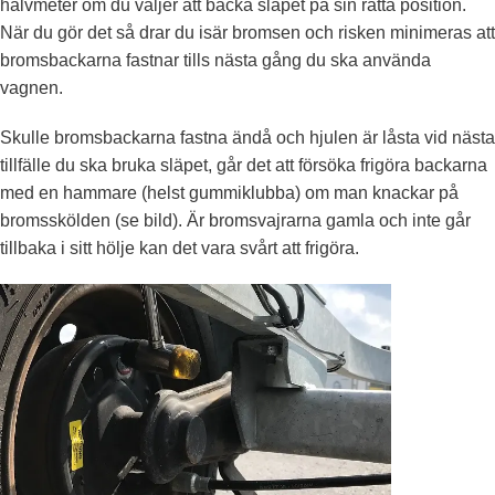
halvmeter om du väljer att backa släpet på sin rätta position.
När du gör det så drar du isär bromsen och risken minimeras att
bromsbackarna fastnar tills nästa gång du ska använda
vagnen.
Skulle bromsbackarna fastna ändå och hjulen är låsta vid nästa
tillfälle du ska bruka släpet, går det att försöka frigöra backarna
med en hammare (helst gummiklubba) om man knackar på
bromsskölden (se bild). Är bromsvajrarna gamla och inte går
tillbaka i sitt hölje kan det vara svårt att frigöra.