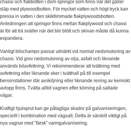
chassi och flakbotten i dom springor som finns när det gäller
släp med plywoodbotten. För mycket vatten och högt tryck kan
pressa in vatten i den skiktlimmade flakplywoodsbotten.
Anledningen att springor finns mellan flakplywood och chassi
är för att trä sväller när det blir blött och skivan måste då kunna
expandera.
Vanligt bilschampo passar utmärkt vid normal nedsmutsning av
chassi. Vid grov nedsmutsning av olja, asfalt och liknande
används bilavfettning. Vi rekommenderar att tvättning med
avfettning eller liknande sker i tvätthall på till exempel
bensinstationer där avskiljning eller liknande rening av kemiskt
avlopp finns. Tvätta alltid vagnen efter körning på saltade
vägar.
Kraftigt hjulsprut kan ge påtagliga skador på galvaniseringen,
speciellt i kombination med vägsalt. Detta är särskilt viktigt på
nya vagnar med ”färsk” varmgalvanisering.