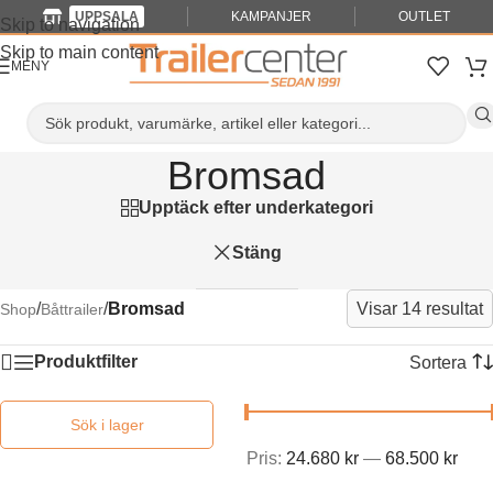
UPPSALA
KAMPANJER
OUTLET
Skip to navigation
Skip to main content
MENY
Bromsad
Upptäck efter underkategori
Stäng
/
/
Bromsad
Visar 14 resultat
Shop
Båttrailer
Produktfilter
Pris:
24.680 kr
—
68.500 kr