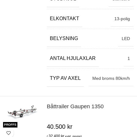
ELKONTAKT
13-polig
BELYSNING
LED
ANTAL HJULAXLAR
1
TYP AV AXEL
Med broms 80km/h
Båttrailer Gaupen 1350
PROFFS
40.500
kr
32.400
kr
(
exkl. moms)