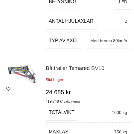
BELYSNING
LED
ANTAL HJULAXLAR
2
TYP AV AXEL
Med broms 80km/h
Båttrailer Temared BV10
Slut i lager
24.685
kr
19.748
kr
(
exkl. moms)
TOTALVIKT
1000 kg
MAXLAST
750 kg