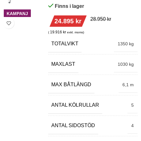
Finns i lager
KAMPANJ
28.950
kr
24.895
kr
19.916
kr
(
exkl. moms)
TOTALVIKT
1350 kg
MAXLAST
1030 kg
MAX BÅTLÄNGD
6,1 m
ANTAL KÖLRULLAR
5
ANTAL SIDOSTÖD
4