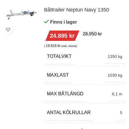
Båttrailer Neptun Navy 1350
Finns i lager
28.950
kr
24.895
kr
19.916
kr
(
exkl. moms)
TOTALVIKT
1350 kg
MAXLAST
1030 kg
MAX BÅTLÄNGD
6,1 m
ANTAL KÖLRULLAR
5