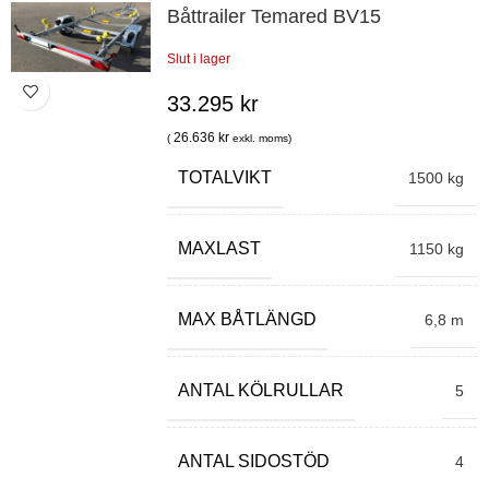
Båttrailer Temared BV15
Slut i lager
33.295
kr
26.636
kr
(
exkl. moms)
TOTALVIKT
1500 kg
MAXLAST
1150 kg
MAX BÅTLÄNGD
6,8 m
ANTAL KÖLRULLAR
5
ANTAL SIDOSTÖD
4