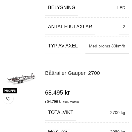
BELYSNING
LED
ANTAL HJULAXLAR
2
TYP AV AXEL
Med broms 80km/h
Båttrailer Gaupen 2700
PROFFS
68.495
kr
54.796
kr
(
exkl. moms)
TOTALVIKT
2700 kg
MAXLAST
2080 kg