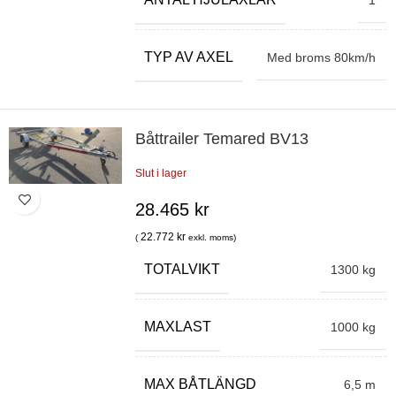
1
TYP AV AXEL
Med broms 80km/h
Båttrailer Temared BV13
Slut i lager
28.465
kr
22.772
kr
(
exkl. moms)
TOTALVIKT
1300 kg
MAXLAST
1000 kg
MAX BÅTLÄNGD
6,5 m