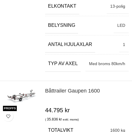
ELKONTAKT
13-polig
BELYSNING
LED
ANTAL HJULAXLAR
1
TYP AV AXEL
Med broms 80km/h
Båttrailer Gaupen 1600
PROFFS
44.795
kr
35.836
kr
(
exkl. moms)
TOTALVIKT
1600 kg