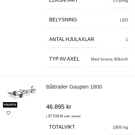
ELKONTAKT
13-polig
BELYSNING
LED
ANTAL HJULAXLAR
1
TYP AV AXEL
Med broms 80km/h
Båttrailer Gaupen 1800
PROFFS
46.895
kr
37.516
kr
(
exkl. moms)
TOTALVIKT
1800 kg