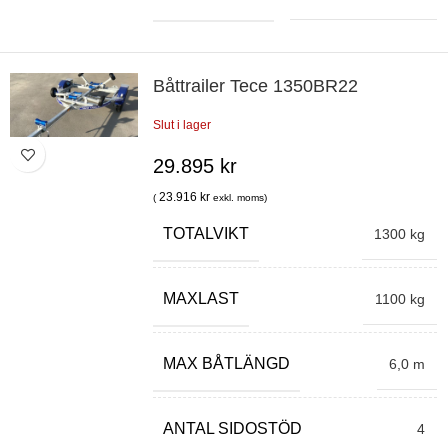
Båttrailer Tece 1350BR22
Slut i lager
29.895
kr
23.916
kr
(
exkl. moms)
TOTALVIKT
1300 kg
MAXLAST
1100 kg
MAX BÅTLÄNGD
6,0 m
ANTAL SIDOSTÖD
4