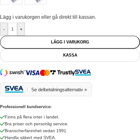
LÄMHÖJD
30 cm
Lägg i varukorgen eller gå direkt till kassan.
INV BINDÖGLOR
Standard
-
+
STÖDHJUL
Standard
LÄGG I VARUKORG
KASSA
TIPPBART FLAK
Tipp Ja
ELKONTAKT
7-polig
Se delbetalningsalternativ »
TYP AV AXEL
Utan broms 80km/h
INV FLAKMÅTT
Professionell kundservice:
304 × 150 cm
ANTAL HJULAXLAR
1
Finns på flera orter i landet.
Bra priser och personlig service.
LÄMHÖJD
35 cm
Branscherfarenhet sedan 1991.
Handla säkert med SVEA.