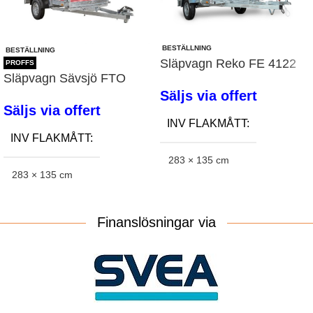
ANTAL KÖLRULLAR
5
BESTÄLLNING
BESTÄLLNING
ANTAL SIDOSTÖD
4
Släpvagn Reko FE 4122
PROFFS
Släpvagn Sävsjö FTO
2500
Säljs via offert
SJÄLVJUSTERANDE VAGGA
Nej
Säljs via offert
INV FLAKMÅTT
INV FLAKMÅTT
STÖDHJUL
Standard
283 × 135 cm
283 × 135 cm
ELKONTAKT
13-polig
LÄMHÖJD
35 cm
LÄMHÖJD
26 cm
Finanslösningar via
ANTAL HJULAXLAR
1
INV BINDÖGLOR
TOTALVIKT
1000 kg
INV BINDÖGLOR
TYP AV AXEL
Med broms 80km/h
Standard
ANTAL KÖLRULLAR
5
Standard