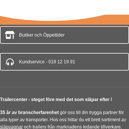
STÖDHJUL
Standard
ANTAL SIDOSTÖD
6
STÖDHJUL
Tillval
TIPPBART FLAK
SJÄLVJUSTERANDE VAGGA
Ja
TIPPBART FLAK
Tipp Ja
Butiker och Öppettider
STÖDHJUL
Standard
Tipp Ja
ELKONTAKT
7-polig
ELKONTAKT
ELKONTAKT
13-polig
13-polig
Kundservice - 018 12 19 91
TYP AV AXEL
TYP AV AXEL
BELYSNING
LED
Utan broms 80km/h
TOTALVIKT
1350 kg
Utan broms 80km/h
ANTAL HJULAXLAR
1
ANTAL HJULAXLAR
1
Trailercenter - steget före med det som släpar efter !
ANTAL KÖLRULLAR
5
ANTAL HJULAXLAR
1
TYP AV AXEL
Med broms 80km/h
35 år av branscherfarenhet
gör oss till din trygga partner för
alla typer av transporter. Hos oss hittar du ett brett sortiment av
ANTAL SIDOSTÖD
6
släpvagnar
och trailers från marknadens ledande tillverkare.