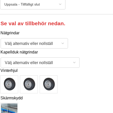
TIPPBART FLAK
Tipp Nej
Se val av tillbehör nedan.
ELKONTAKT
7-polig
Nätgrindar
TYP AV AXEL
Utan broms 80km/h
Kapellduk nätgrindar
ANTAL HJULAXLAR
1
Vinterhjul
INV FLAKMÅTT
253 × 129 cm
LÄMHÖJD
30 cm
Skärmskydd
INV BINDÖGLOR
Standard