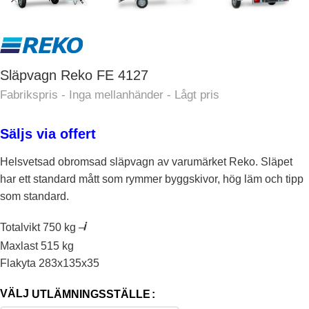
Släpvagn Reko FE 4127
Säljs via offert
Helsvetsad obromsad släpvagn av varumärket Reko. Släpet
har ett standard mått som rymmer byggskivor, hög läm och tipp
INV FLAKMÅTT
202 × 125 cm
som standard.
LÄMHÖJD
30 cm
ℹ️
Totalvikt 750 kg –
Maxlast 515 kg
INV BINDÖGLOR
Flakyta 283x135x35
Standard
UTLÄMNINGSSTÄLLE
STÖDHJUL
Tillval