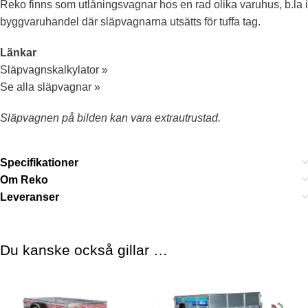
Reko finns som utlåningsvagnar hos en rad olika varuhus, b.la i
byggvaruhandel där släpvagnarna utsätts för tuffa tag.
ANTAL KÖLRULLAR
4
Länkar
Släpvagnskalkylator »
ANTAL SIDOSTÖD
2
Se alla släpvagnar »
STÖDHJUL
Standard
Släpvagnen på bilden kan vara extrautrustad.
ELKONTAKT
7-polig
Specifikationer
Om Reko
ANTAL HJULAXLAR
1
Leveranser
TYP AV AXEL
Utan broms 80km/h
Du kanske också gillar …
TOTALVIKT
1350 kg