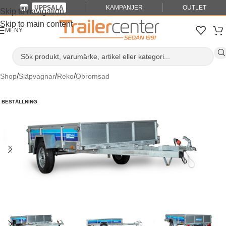
UPPSALA
KAMPANJER
OUTLET
Skip to navigation
Skip to main content
MENY
/
/
/
Shop
Släpvagnar
Reko
Obromsad
BESTÄLLNING