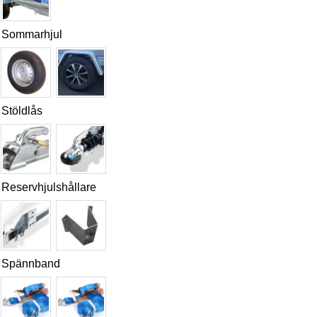
STÖDHJUL
Tillval
Sommarhjul
TIPPBART FLAK
Tipp Ja
ELKONTAKT
7-polig
Stöldlås
TYP AV AXEL
Utan broms 80km/h
ANTAL HJULAXLAR
1
Reservhjulshållare
INV FLAKMÅTT
252 × 138 cm
Spännband
MAXLAST
435 kg
,
535 kg