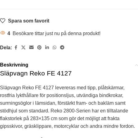
INV BINDÖGLOR
Standard
Spara som favorit
STÖDHJUL
Standard
4
Besökare tittar just nu på denna produkt!
TIPPBART FLAK
Tipp Ja
Dela:
ELKONTAKT
7-polig
Beskrivning
Släpvagn Reko FE 4127
TYP AV AXEL
Utan broms 80km/h
Släpvagn Reko FE 4127 levereras med tipp, plåtskärmar,
ANTAL HJULAXLAR
1
rostfria lykthållare för positionsljus, utvändiga bindkrokar,
surrningsöglor i lämsidan, förstärkt fram- och bakläm samt
stödhjul som standard. Reko 2800-Serien har en tilltalande
flakstorlek på 283×135 cm som gör det möjligt att frakta
gipsskivor, gräsklippare, motorcyklar och andra mindre fordon.
TOTALVIKT
650 kg
,
750 kg