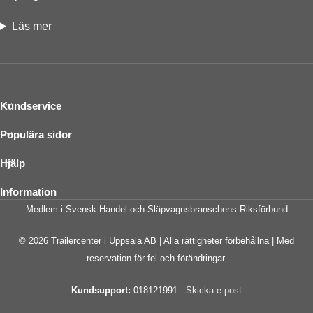
SJÄLVJUSTERANDE VAGGA
Ja
Läs mer
STÖDHJUL
Standard
ELKONTAKT
13-polig
Kundservice
Populära sidor
BELYSNING
LED
Hjälp
ANTAL HJULAXLAR
1
Information
Medlem i Svensk Handel och Släpvagnsbranschens Riksförbund
TYP AV AXEL
Med broms 80km/h
© 2026 Trailercenter i Uppsala AB | Alla rättigheter förbehållna | Med
reservation för fel och förändringar.
Kundsupport:
018121991 -
Skicka e-post